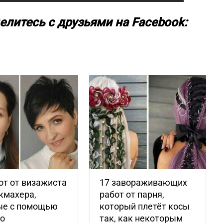
елитесь с друзьями на Facebook:
от от визажиста
17 завораживающих
кмахера,
работ от парня,
ые с помощью
который плетёт косы
го
так, как некоторым