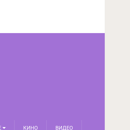
ПОДЕЛИТЬСЯ НА FACEBOOK
СЛЕДУЮЩИЙ ПОСТ
Е
КИНО
ВИДЕО