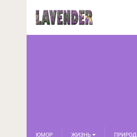
Мне 52 года и я из
подтянула о
ЮМОР
ЖИЗНЬ
ПРИРОД