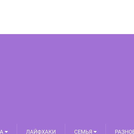
бавилась от двойного подбородка и
вал лица всего за 15 минут!
А
ЛАЙФХАКИ
СЕМЬЯ
РАЗНО