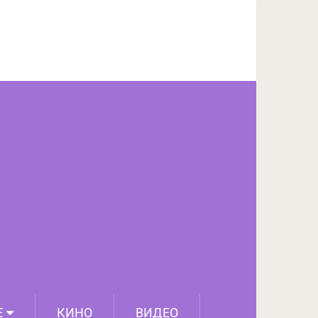
ПОДЕЛИТЬСЯ НА FACEBOOK
СЛЕДУЮЩИЙ ПОСТ
Е
КИНО
ВИДЕО