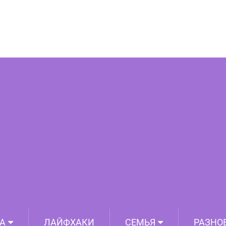
рта – 20 фото питомцев, смотрите и
учитесь
А
ЛАЙФХАКИ
СЕМЬЯ
РАЗНО