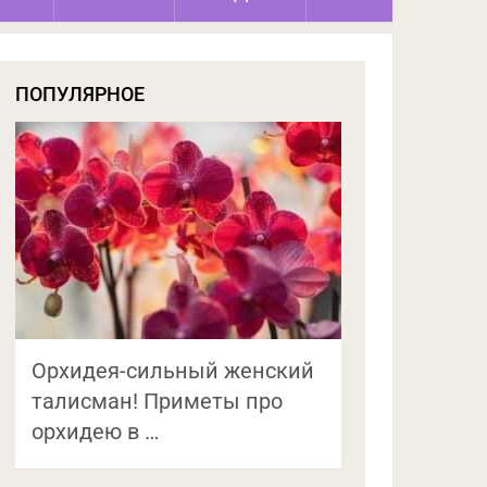
ПОПУЛЯРНОЕ
Орхидея-сильный женский
талисман! Приметы про
орхидею в …