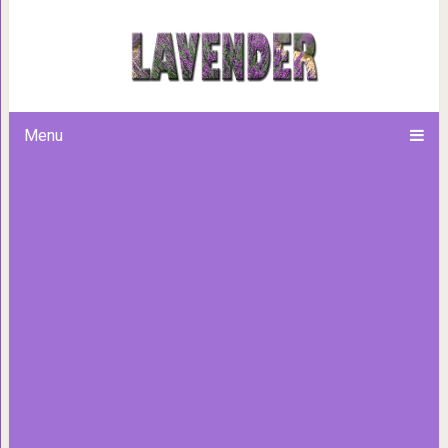
Мама троих детей решила, ч
это скучно, и подошла к про
Menu