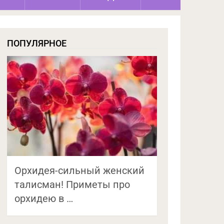
ПОПУЛЯРНОЕ
Орхидея-сильный женский
талисман! Приметы про
орхидею в …