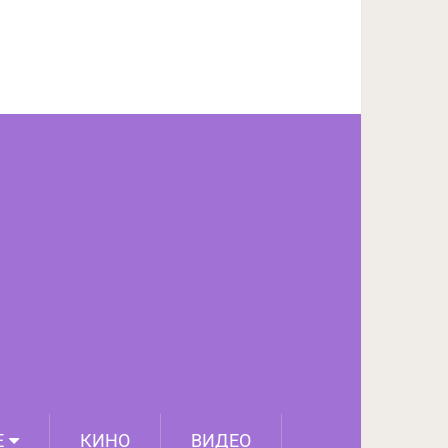
ПОДЕЛИТЬСЯ НА FACEBOOK
СЛЕДУЮЩИЙ ПОСТ
Е
КИНО
ВИДЕО