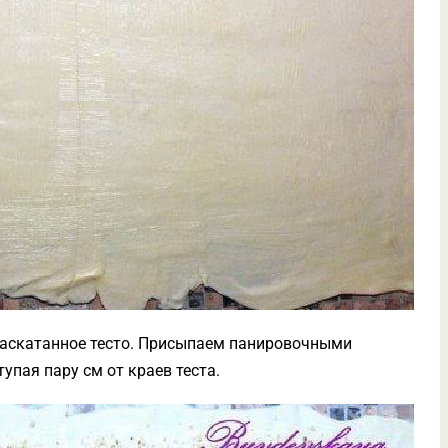
раскатанное тесто. Присыпаем панировочными
упая пару см от краев теста.