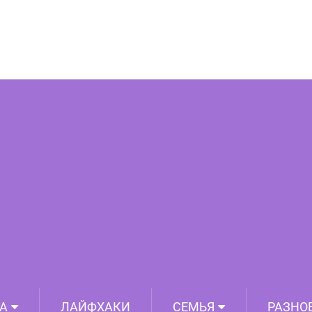
ишней и орехами — и не нужно стоять
часами у плиты!
А
ЛАЙФХАКИ
СЕМЬЯ
РАЗНО