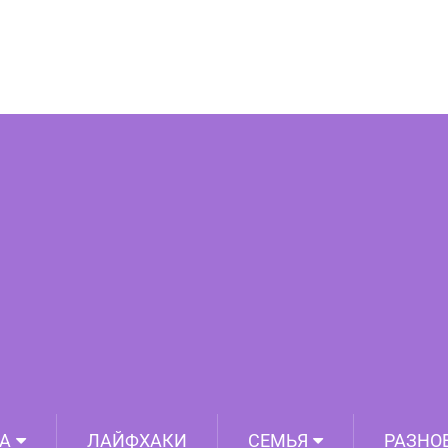
ски — блюдо Королевского стола
А
ЛАЙФХАКИ
СЕМЬЯ
РАЗНО