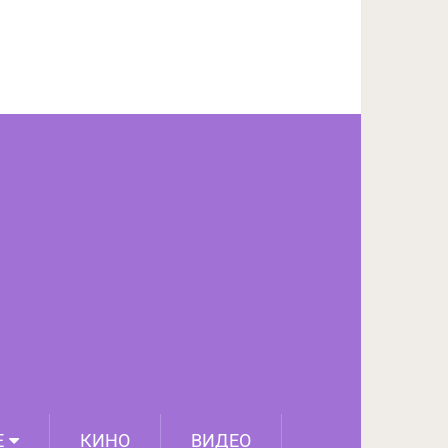
ПОДЕЛИТЬСЯ НА FACEBOOK
СЛЕДУЮЩИЙ ПОСТ
Е
КИНО
ВИДЕО