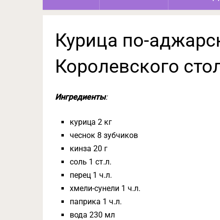
Курица по-аджарс
Королевского сто
Ингредиенты
:
курица 2 кг
чеснок 8 зубчиков
кинза 20 г
соль 1 ст.л.
перец 1 ч.л.
хмели-сунели 1 ч.л.
паприка 1 ч.л.
вода 230 мл