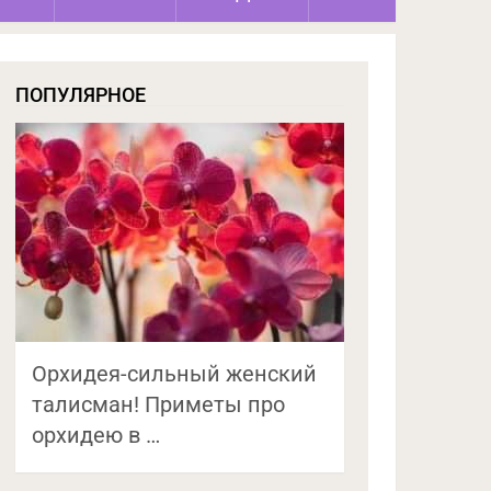
ПОПУЛЯРНОЕ
Орхидея-сильный женский
талисман! Приметы про
орхидею в …