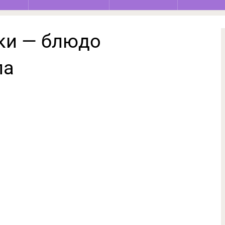
ки — блюдо
ла