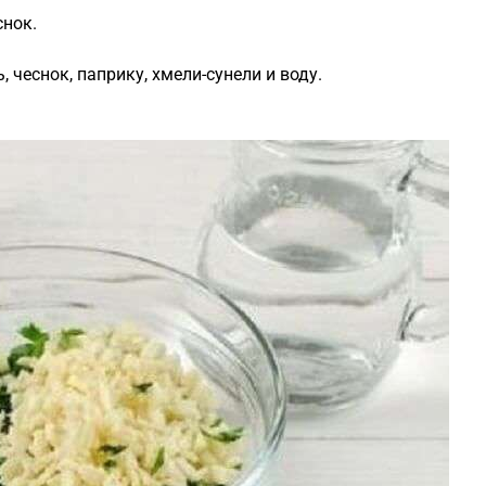
снок.
 чеснок, паприку, хмели-сунели и воду.