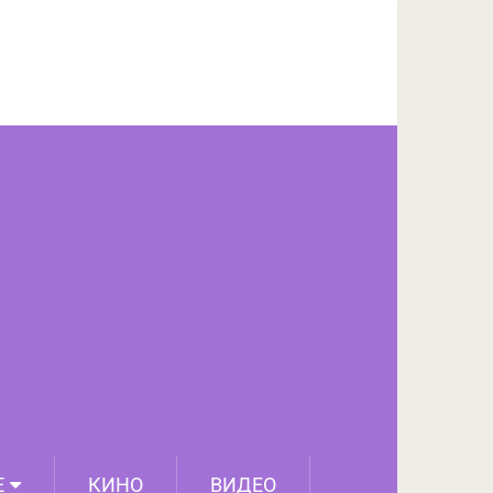
ПОДЕЛИТЬСЯ НА FACEBOOK
СЛЕДУЮЩИЙ ПОСТ
Е
КИНО
ВИДЕО