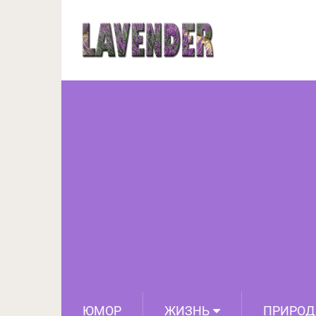
Куой — самый 
ЮМОР
ЖИЗНЬ
ПРИРОД