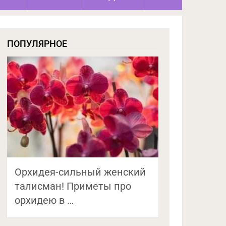
ПОПУЛЯРНОЕ
Орхидея-сильный женский
талисман! Приметы про
орхидею в …