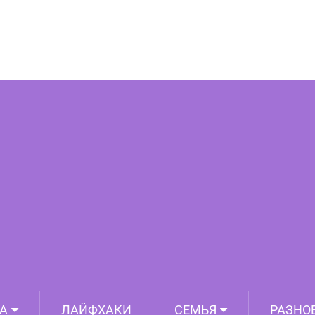
красивый щенок хаски в мире!
А
ЛАЙФХАКИ
СЕМЬЯ
РАЗНО