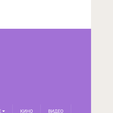
ПОДЕЛИТЬСЯ НА FACEBOOK
СЛЕДУЮЩИЙ ПОСТ
Е
КИНО
ВИДЕО