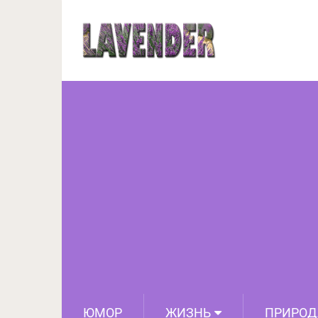
Круг Нострадамуса п
вол
ЮМОР
ЖИЗНЬ
ПРИРОД