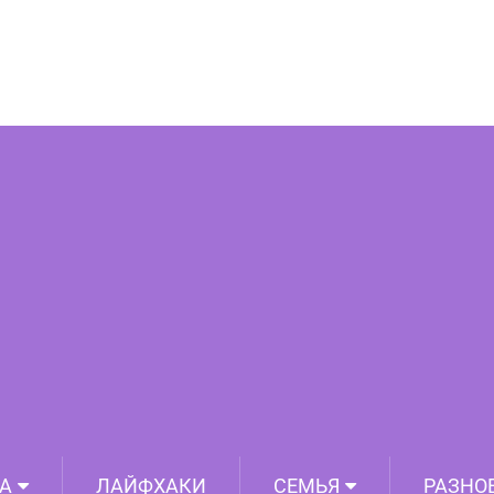
оможет вам получить ответ на давно
нующий вас вопрос!
А
ЛАЙФХАКИ
СЕМЬЯ
РАЗНО