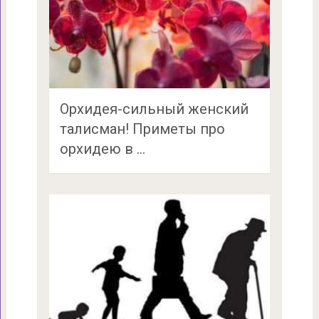
Орхидея-сильный женский
талисман! Приметы про
орхидею в …