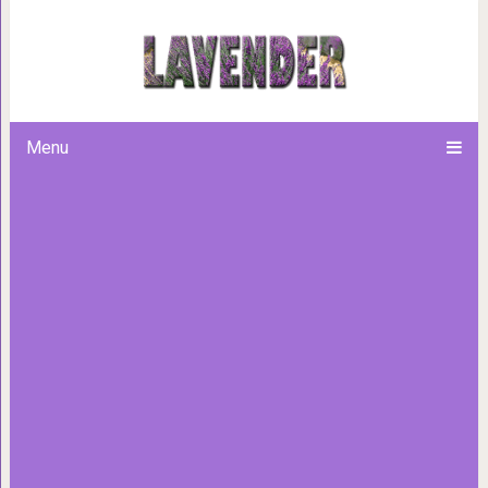
Косточки на ногах: эти 4 нат
выведут соли и быст
Menu