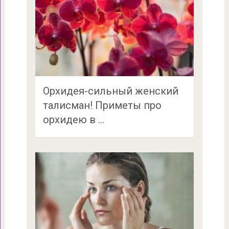
Орхидея-сильный женский
талисман! Приметы про
орхидею в …