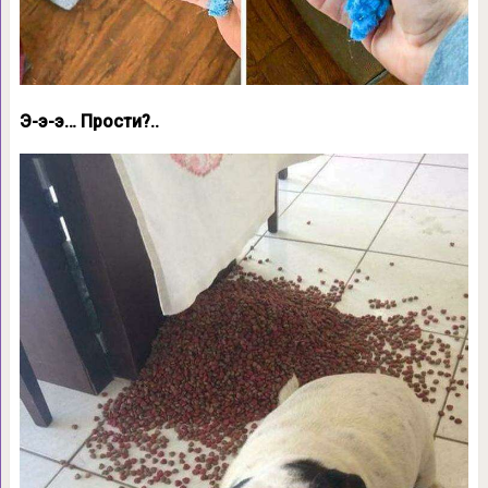
Э-э-э… Прости?..