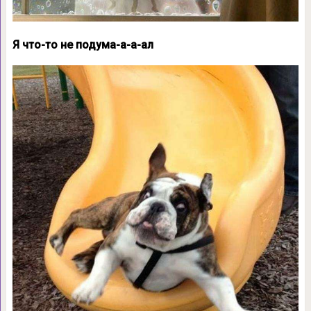
Я что-то не подума-а-а-ал