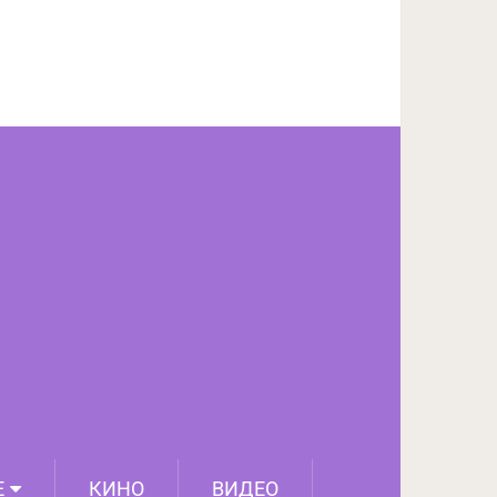
ПОДЕЛИТЬСЯ НА FACEBOOK
СЛЕДУЮЩИЙ ПОСТ
Е
КИНО
ВИДЕО