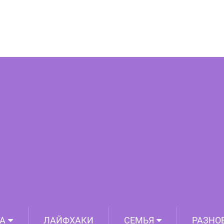
 человека по беспорядку в его доме?
Интересный тест!
А
ЛАЙФХАКИ
СЕМЬЯ
РАЗНО