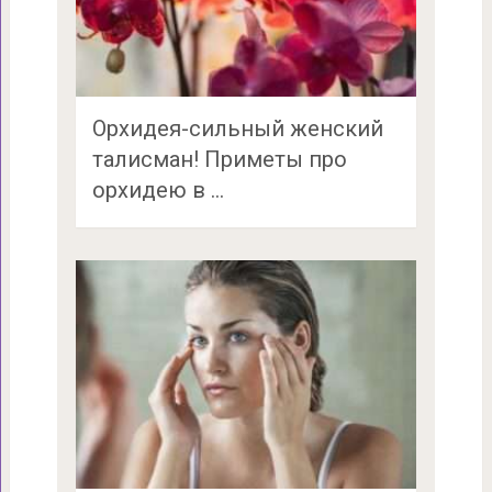
Орхидея-сильный женский
талисман! Приметы про
орхидею в …