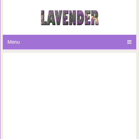
Как переключать механическ
тратить мень
Menu