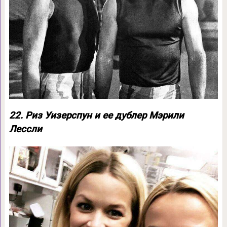
22. Риз Уизерспун и ее дублер Мэрили
Лессли