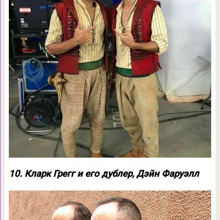
10. Кларк Грегг и его дублер, Дэйн Фаруэлл