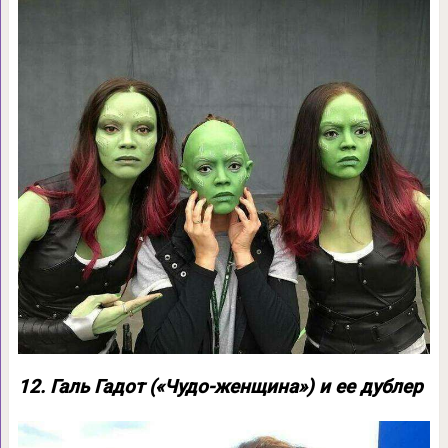
12. Галь Гадот («Чудо-женщина») и ее дублер