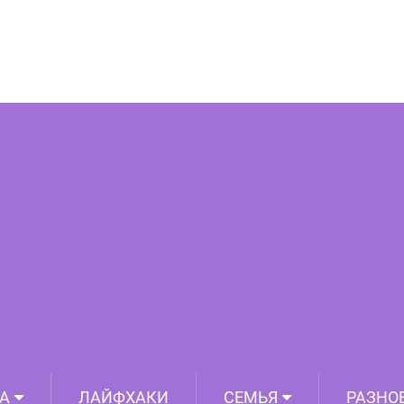
 вся правда о королевских мушкетерах
А
ЛАЙФХАКИ
СЕМЬЯ
РАЗНО