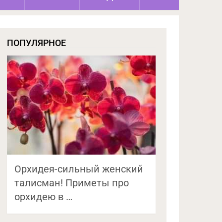
ПОПУЛЯРНОЕ
Орхидея-сильный женский
талисман! Приметы про
орхидею в …