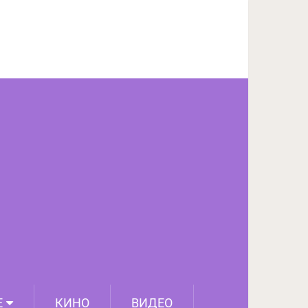
ПОДЕЛИТЬСЯ НА FACEBOOK
СЛЕДУЮЩИЙ ПОСТ
Е
КИНО
ВИДЕО