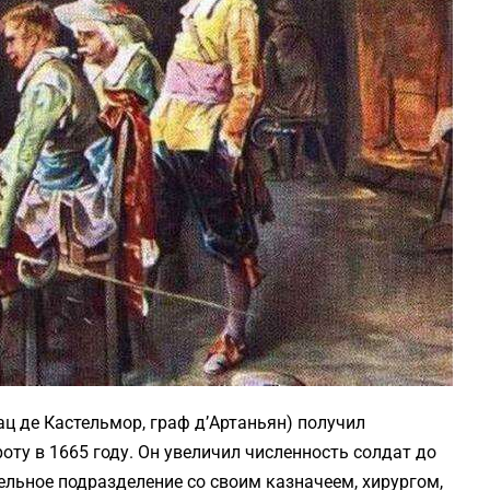
ц де Кастельмор, граф д’Артаньян) получил
ту в 1665 году. Он увеличил численность солдат до
ельное подразделение со своим казначеем, хирургом,