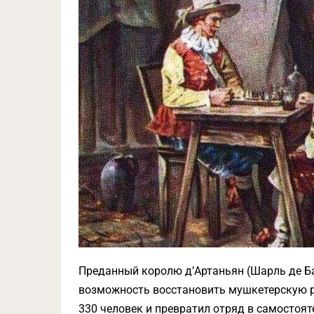
Преданный королю д’Артаньян (Шарль де Ба
возможность восстановить мушкетерскую ро
330 человек и превратил отряд в самостоят