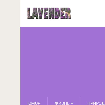
История Д’Артаньяна:
ЮМОР
ЖИЗНЬ
ПРИРОД