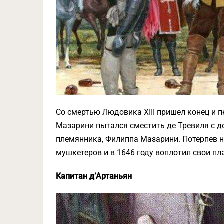
Со смертью Людовика XIII пришел конец и п
Мазарини пытался сместить де Тревиля с д
племянника, Филиппа Мазарини. Потерпев н
мушкетеров и в 1646 году воплотил свои пл
Капитан д’Артаньян