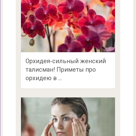
Орхидея-сильный женский
талисман! Приметы про
орхидею в …