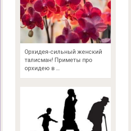
Орхидея-сильный женский
талисман! Приметы про
орхидею в …