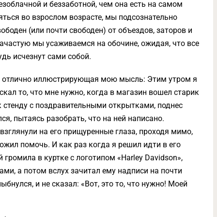
езоблачной и беззаботной, чем она есть на самом
няться во взрослом возрасте, мы подсознательно
ободен (или почти свободен) от объездов, заторов и
зачастую мы усаживаемся на обочине, ожидая, что все
удь исчезнут сами собой.
я, отлично иллюстрирующая мою мысль: Этим утром я
скал то, что мне нужно, когда в магазин вошел старик
к стенду с поздравительными открытками, поднес
ся, пытаясь разобрать, что на ней написано.
взглянули на его прищуренные глаза, проходя мимо,
ложил помочь. И как раз когда я решил идти в его
 громила в куртке с логотипом «Harley Davidson»,
ами, а потом вслух зачитал ему надписи на почти
бнулся, и не сказал: «Вот, это то, что нужно! Моей