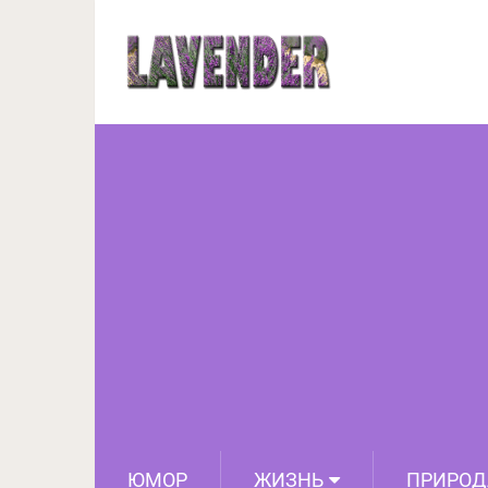
Хватит ждать: Жизн
люди ус
ЮМОР
ЖИЗНЬ
ПРИРОД