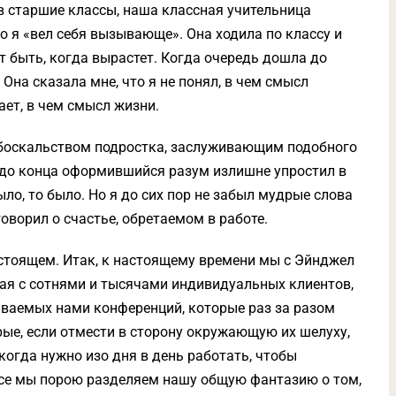
 в старшие классы, наша классная учительница
то я «вел себя вызывающе». Она ходила по классу и
т быть, когда вырастет. Когда очередь дошла до
 Она сказала мне, что я не понял, в чем смысл
мает, в чем смысл жизни.
убоскальством подростка, заслуживающим подобного
 до конца оформившийся разум излишне упростил в
ло, то было. Но я до сих пор не забыл мудрые слова
 говорил о счастье, обретаемом в работе.
астоящем. Итак, к настоящему времени мы с Эйнджел
тая с сотнями и тысячами индивидуальных клиентов,
иваемых нами конференций, которые раз за разом
рые, если отмести в сторону окружающую их шелуху,
когда нужно изо дня в день работать, чтобы
 все мы порою разделяем нашу общую фантазию о том,