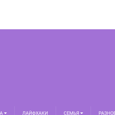
енный урок, который слишком многие
ваивают слишком поздно
А
ЛАЙФХАКИ
СЕМЬЯ
РАЗНО