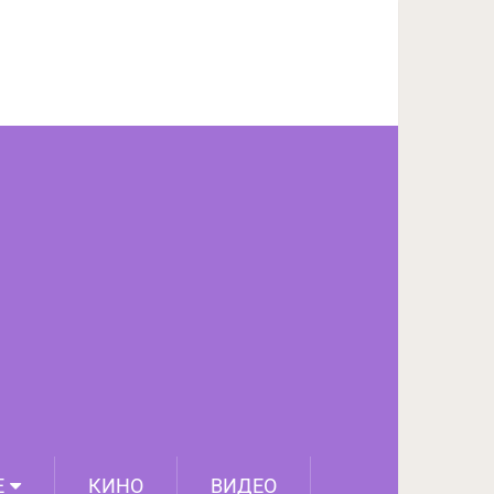
ПОДЕЛИТЬСЯ НА FACEBOOK
СЛЕДУЮЩИЙ ПОСТ
Е
КИНО
ВИДЕО