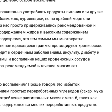
о целебно острое воспаление.
сознательно употреблять продукты питания или другие
озможно, курильщики, но по крайней мере они
из нас просто придерживались рекомендованной и
 содержанием жиров и высоким содержанием
подозревая, что тем самым мы многократно
Эти повторяющиеся травмы провоцируют хроническое
одит к сердечным заболеваниям, инсульту, диабету и
авмы и воспаление наших кровеносных сосудов
а, рекомендуемой в течение многих лет
 воспаления? Проще говоря, это избыток
ием простых переработанных углеводов (сахар, мука
потребление растительных масел омега-6, таких как
е содержатся во многих переработанных продуктах.