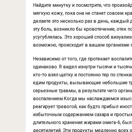
Найдите минутку и посмотрите, что произой
мягкую кожу, пока она не станет совсем кра
делаете это несколько раз в день, каждый 
эту боль, возникло бы кровотечение, отек 
усугублялась. Это хороший способ визуали
возможно, происходит в вашем организме п
Независимо от того, где протекает воспалит
одинаково. Я видел изнутри тысячи и тысячи
кто-то взял щетку и постоянно тер по стенк
едим продукты, вызывающие небольшие тр
серьезные травмы, в результате чего орга
воспалением.Когда мы наслаждаемся изыс
реагирует тревогой, как будто прибыл инос
избыточным содержанием сахара и простых 
длительного хранения жирами омега-6, был
десятилетий. Эти продукты медленно всех о