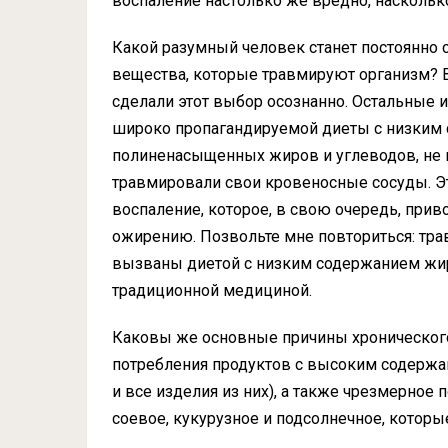
воспаление настолько же вредно, наскольк
Какой разумный человек станет постоянно 
вещества, которые травмируют организм? В
сделали этот выбор осознанно. Остальные 
широко пропагандируемой диеты с низким
полиненасыщенных жиров и углеводов, не 
травмировали свои кровеносные сосуды. 
воспаление, которое, в свою очередь, прив
ожирению. Позвольте мне повториться: тр
вызваны диетой с низким содержанием жир
традиционной медициной.
Каковы же основные причины хронического
потребления продуктов с высоким содержан
и все изделия из них), а также чрезмерное 
соевое, кукурузное и подсолнечное, которы