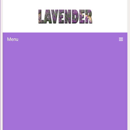
Грегг Брейден: молекула 
помощи чувс
Menu