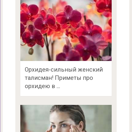
Орхидея-сильный женский
талисман! Приметы про
орхидею в …