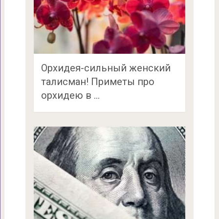
Орхидея-сильный женский
талисман! Приметы про
орхидею в …