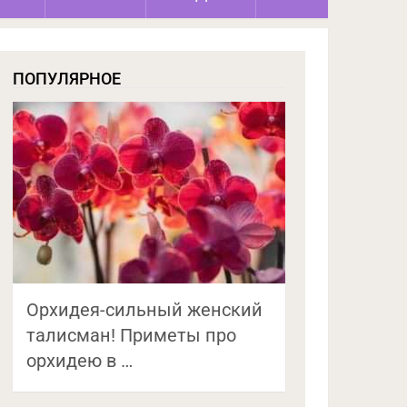
ПОПУЛЯРНОЕ
Орхидея-сильный женский
талисман! Приметы про
орхидею в …