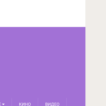
ПОДЕЛИТЬСЯ НА FACEBOOK
СЛЕДУЮЩИЙ ПОСТ
Е
КИНО
ВИДЕО