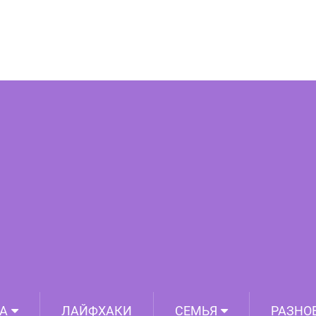
уши. Вот что о вас говорит их цвет
А
ЛАЙФХАКИ
СЕМЬЯ
РАЗНО