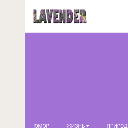
Глаза — зеркало д
ЮМОР
ЖИЗНЬ
ПРИРОД