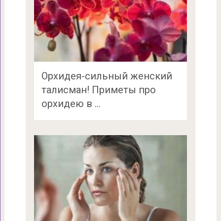
Орхидея-сильный женский
талисман! Приметы про
орхидею в …