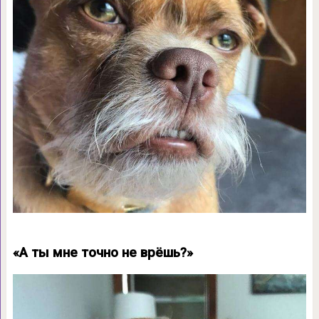
«А ты мне точно не врёшь?»