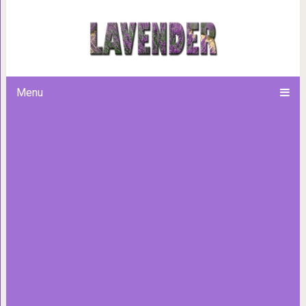
Этот пёс по кличке Бекон обл
он стал новым Лёх
Menu