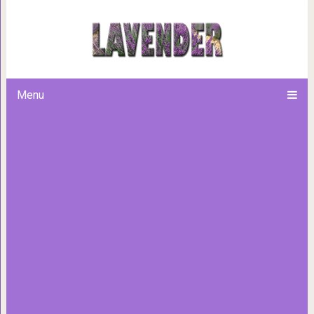
Это упражнение она делала в
спина перестала б
Menu