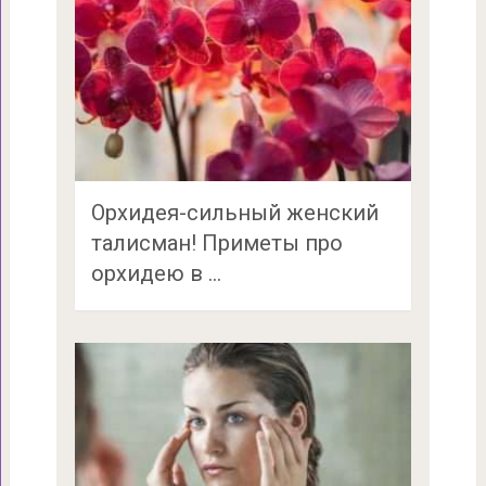
Орхидея-сильный женский
талисман! Приметы про
орхидею в …