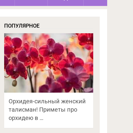
ПОПУЛЯРНОЕ
Орхидея-сильный женский
талисман! Приметы про
орхидею в …