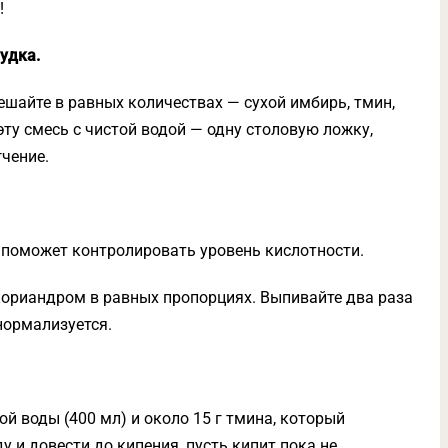
!
удка.
ешайте в равных количествах — сухой имбирь, тмин,
ту смесь с чистой водой — одну столовую ложку,
гчение.
 поможет контролировать уровень кислотности.
кориандром в равных пропорциях. Выпивайте два раза
нормализуется.
ой воды (400 мл) и около 15 г тмина, который
 и довести до кипения, пусть кипит пока не