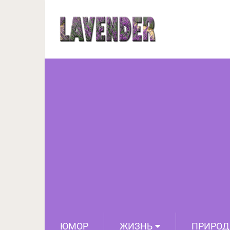
Это лучшее природно
бес
ЮМОР
ЖИЗНЬ
ПРИРОД