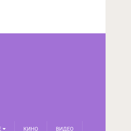
ПОДЕЛИТЬСЯ НА FACEBOOK
СЛЕДУЮЩИЙ ПОСТ
Е
КИНО
ВИДЕО