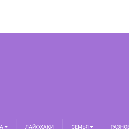
е средство для борьбы с ожирением,
сонницей и диабетом
А
ЛАЙФХАКИ
СЕМЬЯ
РАЗНО