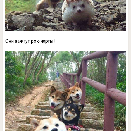
Они зажгут рок-чарты!