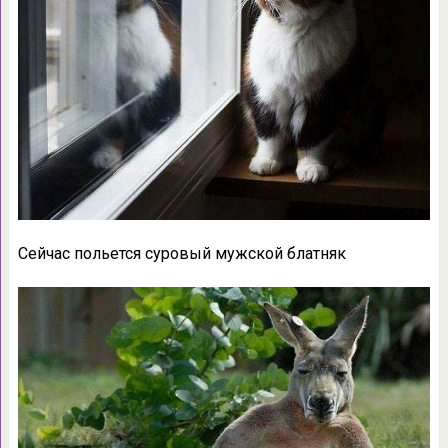
Сейчас польется суровый мужской блатняк