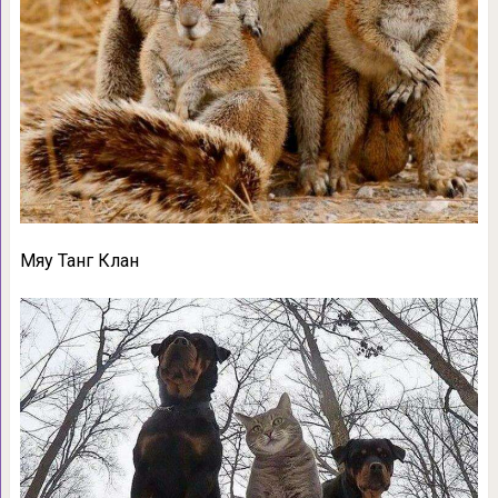
Мяу Танг Клан