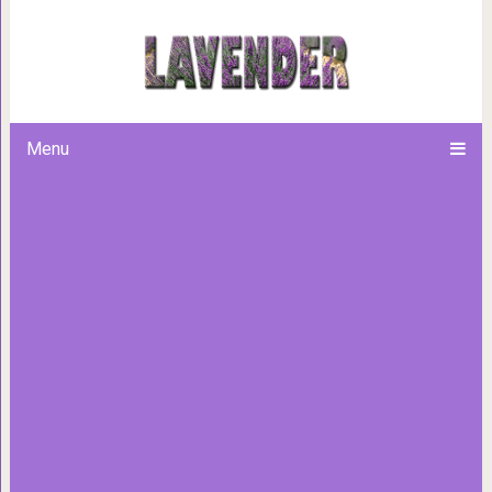
Эти звериные компании точь-в
Menu