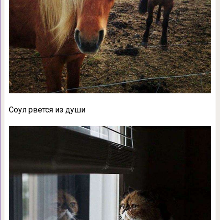
Соул рвется из души