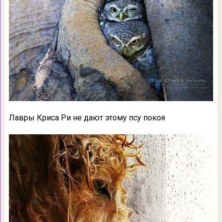
Лавры Криса Ри не дают этому псу покоя