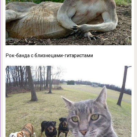
Рок-банда с близнецами-гитаристами