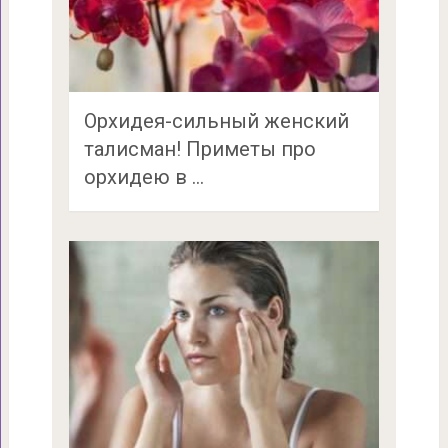
Орхидея-сильный женский
талисман! Приметы про
орхидею в …