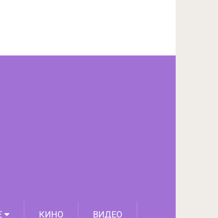
ПОДЕЛИТЬСЯ НА FACEBOOK
СЛЕДУЮЩИЙ ПОСТ
Е
КИНО
ВИДЕО