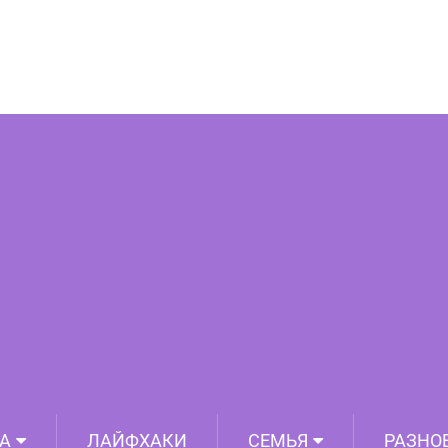
тов, значит, он психологически здоров
А
ЛАЙФХАКИ
СЕМЬЯ
РАЗНО