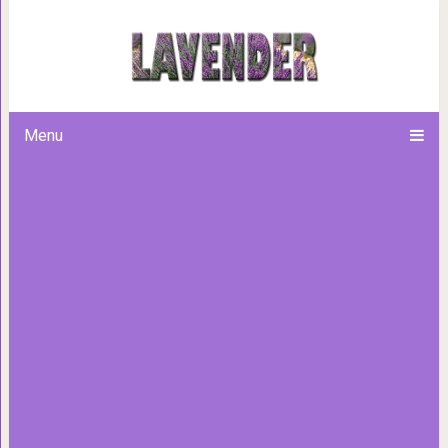
Древний Цавтат: самый 
Menu