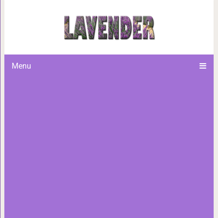
Дневники Ханса Нильзера и
Menu