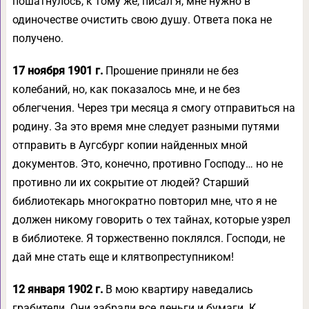
пошатнулось, к тому же, писал я, мне нужно в
одиночестве очистить свою душу. Ответа пока не
получено.
17 ноября 1901 г.
Прошение приняли не без
колебаний, но, как показалось мне, и не без
облегчения. Через три месяца я смогу отправиться на
родину. За это время мне следует разными путями
отправить в Аугсбург копии найденных мной
документов. Это, конечно, противно Господу… но не
противно ли их сокрытие от людей? Старший
библиотекарь многократно повторил мне, что я не
должен никому говорить о тех тайнах, которые узрел
в библиотеке. Я торжественно поклялся. Господи, не
дай мне стать еще и клятвопреступником!
12 января 1902 г.
В мою квартиру наведались
грабители. Они забрали все деньги и бумаги. К