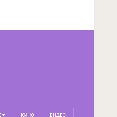
ПОДЕЛИТЬСЯ НА FACEBOOK
СЛЕДУЮЩИЙ ПОСТ
Е
КИНО
ВИДЕО