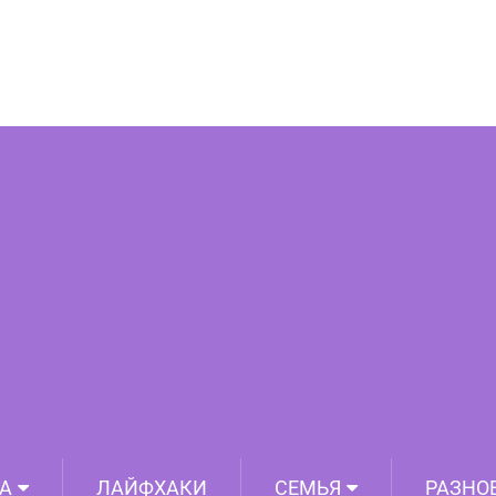
вили облик разрушенных дворцов со
и, как роскошно они выглядели раньше
А
ЛАЙФХАКИ
СЕМЬЯ
РАЗНО