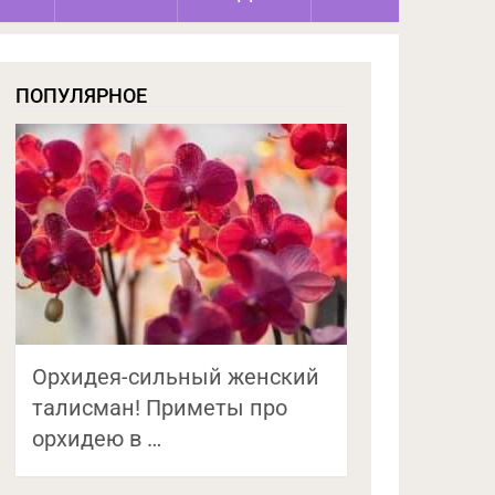
ПОПУЛЯРНОЕ
Орхидея-сильный женский
талисман! Приметы про
орхидею в …