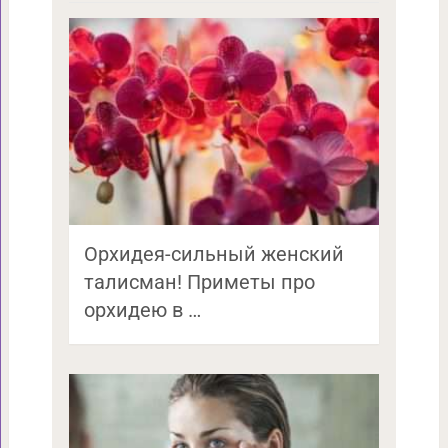
Орхидея-сильный женский
талисман! Приметы про
орхидею в …