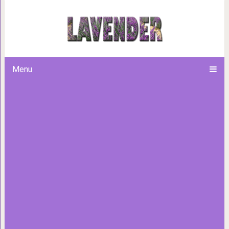
Цените ″мелкие″ моменты, по
воспоми
Menu