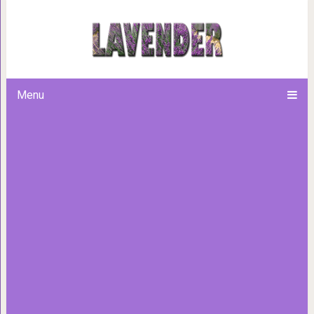
Царский десерт: Черносл
Menu