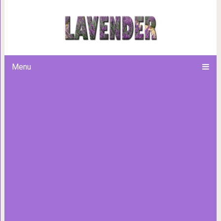
«Что за чёрт?» 30 случаев, 
прояснить
Menu