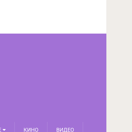
ПОДЕЛИТЬСЯ НА FACEBOOK
СЛЕДУЮЩИЙ ПОСТ
Е
КИНО
ВИДЕО