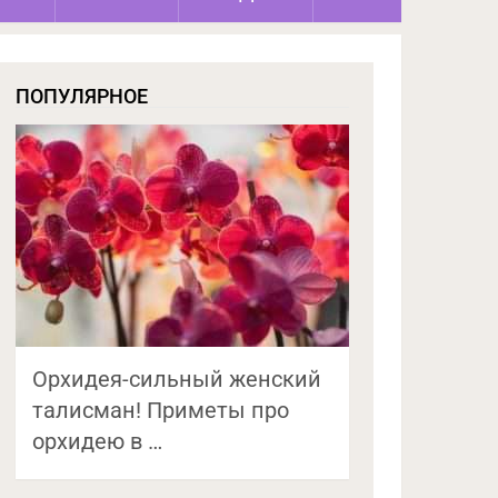
ПОПУЛЯРНОЕ
Орхидея-сильный женский
талисман! Приметы про
орхидею в …