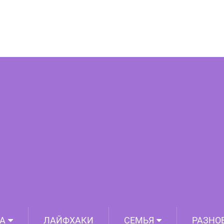
: ТОП-13 фильмов про отношения
А
ЛАЙФХАКИ
СЕМЬЯ
РАЗНО