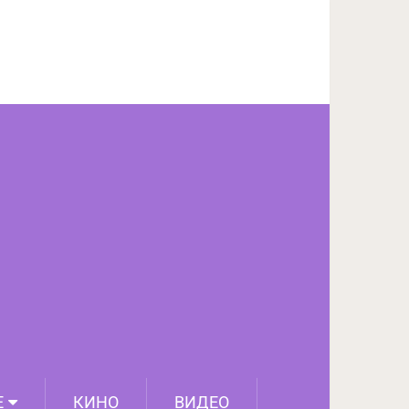
ПОДЕЛИТЬСЯ НА FACEBOOK
СЛЕДУЮЩИЙ ПОСТ
Е
КИНО
ВИДЕО