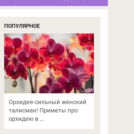
ПОПУЛЯРНОЕ
Орхидея-сильный женский
талисман! Приметы про
орхидею в …