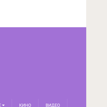
ПОДЕЛИТЬСЯ НА FACEBOOK
СЛЕДУЮЩИЙ ПОСТ
Е
КИНО
ВИДЕО