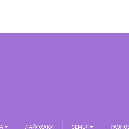
: пресс мечты за 30 дней
А
ЛАЙФХАКИ
СЕМЬЯ
РАЗНО