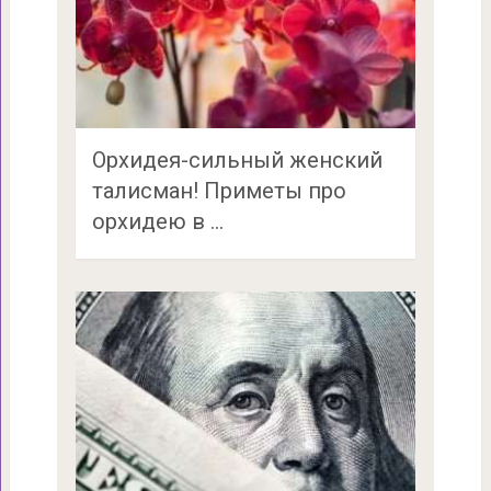
Орхидея-сильный женский
талисман! Приметы про
орхидею в …