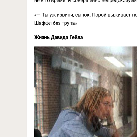
не в то время. И совершенно непредсказуем
«— Ты уж извини, сынок. Порой выживает не 
Шаффл без трупа».
Жизнь Дэвида Гейла