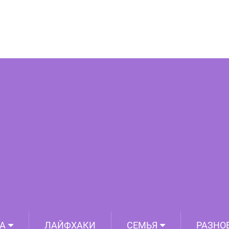
 которые высоко оценили зрители
А
ЛАЙФХАКИ
СЕМЬЯ
РАЗНО