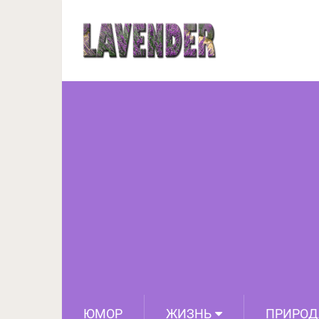
8 киношедевров,
ЮМОР
ЖИЗНЬ
ПРИРОД