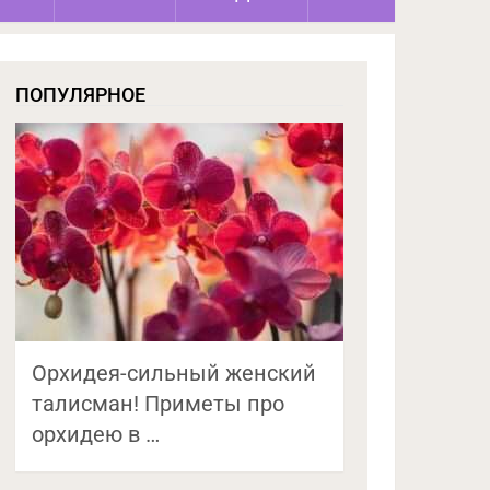
ПОПУЛЯРНОЕ
Орхидея-сильный женский
талисман! Приметы про
орхидею в …