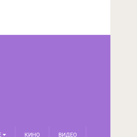
ПОДЕЛИТЬСЯ НА FACEBOOK
СЛЕДУЮЩИЙ ПОСТ
Е
КИНО
ВИДЕО