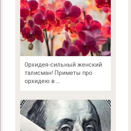
Орхидея-сильный женский
талисман! Приметы про
орхидею в …