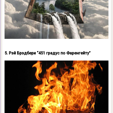
5. Рэй Брэдбери “451 градус по Фаренгейту”