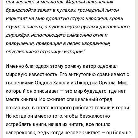
они чернеют и меняются. Медный наконечник
брандспойта зажат в кулаках, громадный питон
изрыгает на мир ядовитую струю керосина, кровь
стучит в висках, а руки кажутся руками диковинного
дирижёра, исполняющего симфонию огня и
разрушения, превращая в пепел изорванные,
обуглившиеся страницы истории.”
Именно благодаря этому роману автор одержал
мировую известность. Его антиутопию сравнивают с
творениями Олдоса Хаксли и Джорджа Оруэла. Мир,
который он описывает — это мир будущего, где нет
места книгам. Их сжигает специальный отряд
пожарных, в штате которого работает главный герой.
Но когда он вместо того, чтобы безжалостно
истреблять книги, начал их читать, все пошло
наперекосяк, ведь когда человек читает — он больше