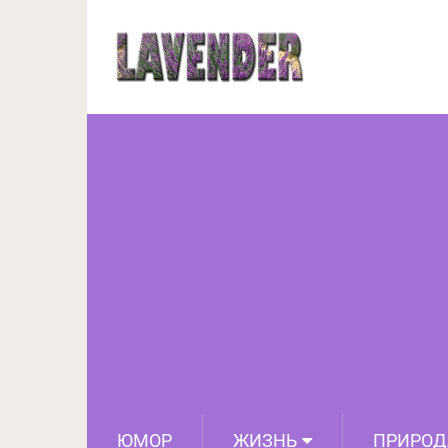
6 свойств рукколы, о к
могут о
ЮМОР
ЖИЗНЬ
ПРИРОД