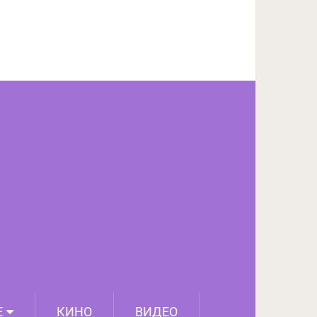
ПОДЕЛИТЬСЯ НА FACEBOOK
СЛЕДУЮЩИЙ ПОСТ
Е
КИНО
ВИДЕО