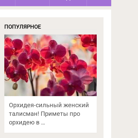
ПОПУЛЯРНОЕ
Орхидея-сильный женский
талисман! Приметы про
орхидею в …