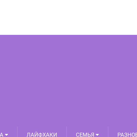
оторых мало кто догадывается. Ее вкус
ценить только гурманы!
А
ЛАЙФХАКИ
СЕМЬЯ
РАЗНО