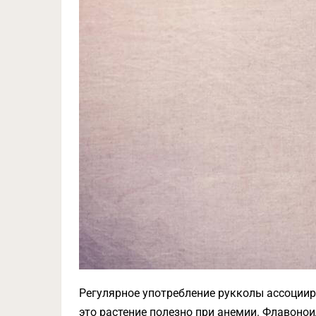
Регулярное употребление рукколы ассоциир
это растение полезно при анемии. Флавонои