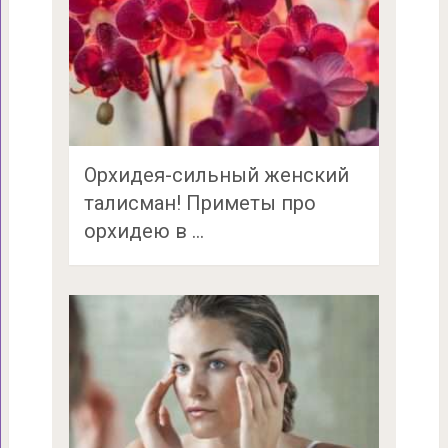
Орхидея-сильный женский
талисман! Приметы про
орхидею в …