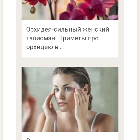
Орхидея-сильный женский
талисман! Приметы про
орхидею в …