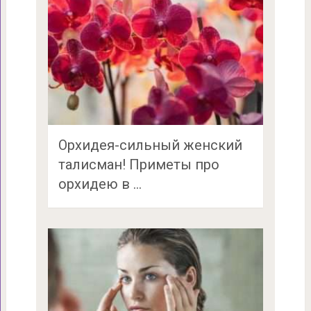
Орхидея-сильный женский
талисман! Приметы про
орхидею в …