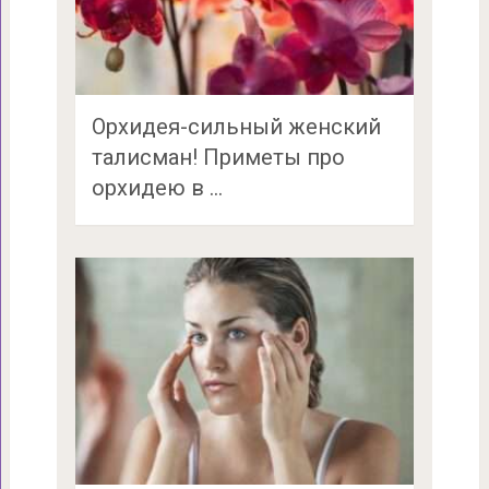
Орхидея-сильный женский
талисман! Приметы про
орхидею в …