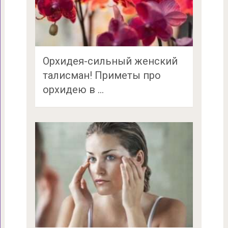
Орхидея-сильный женский
талисман! Приметы про
орхидею в …