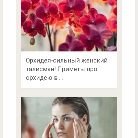
Орхидея-сильный женский
талисман! Приметы про
орхидею в …