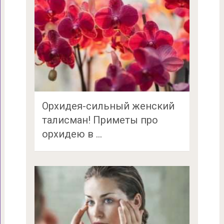
Орхидея-сильный женский
талисман! Приметы про
орхидею в …